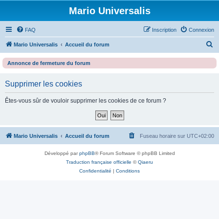
Mario Universalis
FAQ
Inscription
Connexion
R
Mario Universalis
Accueil du forum
e
Annonce de fermeture du forum
c
h
Supprimer les cookies
e
Êtes-vous sûr de vouloir supprimer les cookies de ce forum ?
r
c
h
Mario Universalis
Accueil du forum
Fuseau horaire sur
UTC+02:00
e
r
Développé par
phpBB
® Forum Software © phpBB Limited
Traduction française officielle
©
Qiaeru
Confidentialité
|
Conditions