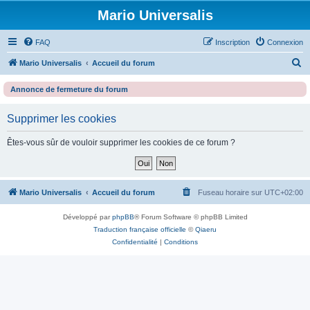
Mario Universalis
FAQ
Inscription
Connexion
R
Mario Universalis
Accueil du forum
e
Annonce de fermeture du forum
c
h
Supprimer les cookies
e
Êtes-vous sûr de vouloir supprimer les cookies de ce forum ?
r
c
h
Mario Universalis
Accueil du forum
Fuseau horaire sur
UTC+02:00
e
r
Développé par
phpBB
® Forum Software © phpBB Limited
Traduction française officielle
©
Qiaeru
Confidentialité
|
Conditions