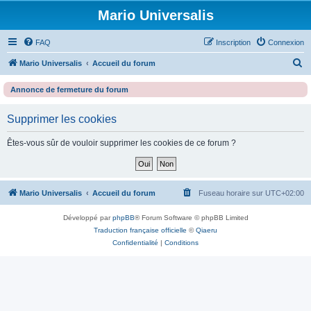
Mario Universalis
FAQ
Inscription
Connexion
R
Mario Universalis
Accueil du forum
e
Annonce de fermeture du forum
c
h
Supprimer les cookies
e
Êtes-vous sûr de vouloir supprimer les cookies de ce forum ?
r
c
h
Mario Universalis
Accueil du forum
Fuseau horaire sur
UTC+02:00
e
r
Développé par
phpBB
® Forum Software © phpBB Limited
Traduction française officielle
©
Qiaeru
Confidentialité
|
Conditions