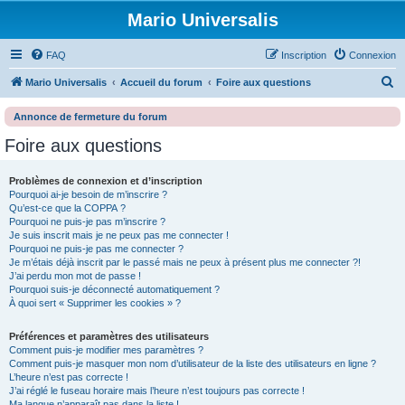
Mario Universalis
FAQ
Inscription
Connexion
R
Mario Universalis
Accueil du forum
Foire aux questions
e
Annonce de fermeture du forum
c
Foire aux questions
h
e
Problèmes de connexion et d’inscription
r
Pourquoi ai-je besoin de m’inscrire ?
Qu’est-ce que la COPPA ?
c
Pourquoi ne puis-je pas m’inscrire ?
h
Je suis inscrit mais je ne peux pas me connecter !
Pourquoi ne puis-je pas me connecter ?
e
Je m’étais déjà inscrit par le passé mais ne peux à présent plus me connecter ?!
J’ai perdu mon mot de passe !
r
Pourquoi suis-je déconnecté automatiquement ?
À quoi sert « Supprimer les cookies » ?
Préférences et paramètres des utilisateurs
Comment puis-je modifier mes paramètres ?
Comment puis-je masquer mon nom d’utilisateur de la liste des utilisateurs en ligne ?
L’heure n’est pas correcte !
J’ai réglé le fuseau horaire mais l’heure n’est toujours pas correcte !
Ma langue n’apparaît pas dans la liste !