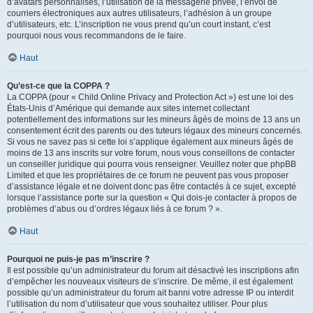
d’avatars personnalisés, l’utilisation de la messagerie privée, l’envoi de
courriers électroniques aux autres utilisateurs, l’adhésion à un groupe
d’utilisateurs, etc. L’inscription ne vous prend qu’un court instant, c’est
pourquoi nous vous recommandons de le faire.
Haut
Qu’est-ce que la COPPA ?
La COPPA (pour « Child Online Privacy and Protection Act ») est une loi des
États-Unis d’Amérique qui demande aux sites internet collectant
potentiellement des informations sur les mineurs âgés de moins de 13 ans un
consentement écrit des parents ou des tuteurs légaux des mineurs concernés.
Si vous ne savez pas si cette loi s’applique également aux mineurs âgés de
moins de 13 ans inscrits sur votre forum, nous vous conseillons de contacter
un conseiller juridique qui pourra vous renseigner. Veuillez noter que phpBB
Limited et que les propriétaires de ce forum ne peuvent pas vous proposer
d’assistance légale et ne doivent donc pas être contactés à ce sujet, excepté
lorsque l’assistance porte sur la question « Qui dois-je contacter à propos de
problèmes d’abus ou d’ordres légaux liés à ce forum ? ».
Haut
Pourquoi ne puis-je pas m’inscrire ?
Il est possible qu’un administrateur du forum ait désactivé les inscriptions afin
d’empêcher les nouveaux visiteurs de s’inscrire. De même, il est également
possible qu’un administrateur du forum ait banni votre adresse IP ou interdit
l’utilisation du nom d’utilisateur que vous souhaitez utiliser. Pour plus