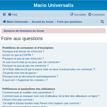
Mario Universalis
FAQ
Inscription
Connexion
R
Mario Universalis
Accueil du forum
Foire aux questions
e
Annonce de fermeture du forum
c
Foire aux questions
h
e
Problèmes de connexion et d’inscription
r
Pourquoi ai-je besoin de m’inscrire ?
Qu’est-ce que la COPPA ?
c
Pourquoi ne puis-je pas m’inscrire ?
h
Je suis inscrit mais je ne peux pas me connecter !
Pourquoi ne puis-je pas me connecter ?
e
Je m’étais déjà inscrit par le passé mais ne peux à présent plus me connecter ?!
J’ai perdu mon mot de passe !
r
Pourquoi suis-je déconnecté automatiquement ?
À quoi sert « Supprimer les cookies » ?
Préférences et paramètres des utilisateurs
Comment puis-je modifier mes paramètres ?
Comment puis-je masquer mon nom d’utilisateur de la liste des utilisateurs en ligne ?
L’heure n’est pas correcte !
J’ai réglé le fuseau horaire mais l’heure n’est toujours pas correcte !
Ma langue n’apparaît pas dans la liste !