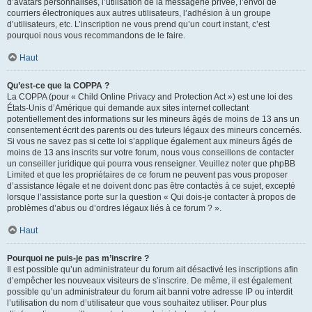
d’avatars personnalisés, l’utilisation de la messagerie privée, l’envoi de
courriers électroniques aux autres utilisateurs, l’adhésion à un groupe
d’utilisateurs, etc. L’inscription ne vous prend qu’un court instant, c’est
pourquoi nous vous recommandons de le faire.
Haut
Qu’est-ce que la COPPA ?
La COPPA (pour « Child Online Privacy and Protection Act ») est une loi des
États-Unis d’Amérique qui demande aux sites internet collectant
potentiellement des informations sur les mineurs âgés de moins de 13 ans un
consentement écrit des parents ou des tuteurs légaux des mineurs concernés.
Si vous ne savez pas si cette loi s’applique également aux mineurs âgés de
moins de 13 ans inscrits sur votre forum, nous vous conseillons de contacter
un conseiller juridique qui pourra vous renseigner. Veuillez noter que phpBB
Limited et que les propriétaires de ce forum ne peuvent pas vous proposer
d’assistance légale et ne doivent donc pas être contactés à ce sujet, excepté
lorsque l’assistance porte sur la question « Qui dois-je contacter à propos de
problèmes d’abus ou d’ordres légaux liés à ce forum ? ».
Haut
Pourquoi ne puis-je pas m’inscrire ?
Il est possible qu’un administrateur du forum ait désactivé les inscriptions afin
d’empêcher les nouveaux visiteurs de s’inscrire. De même, il est également
possible qu’un administrateur du forum ait banni votre adresse IP ou interdit
l’utilisation du nom d’utilisateur que vous souhaitez utiliser. Pour plus