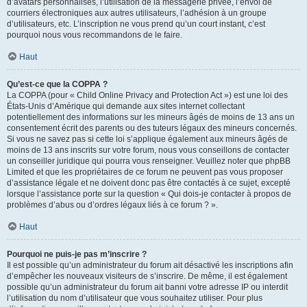
d’avatars personnalisés, l’utilisation de la messagerie privée, l’envoi de
courriers électroniques aux autres utilisateurs, l’adhésion à un groupe
d’utilisateurs, etc. L’inscription ne vous prend qu’un court instant, c’est
pourquoi nous vous recommandons de le faire.
Haut
Qu’est-ce que la COPPA ?
La COPPA (pour « Child Online Privacy and Protection Act ») est une loi des
États-Unis d’Amérique qui demande aux sites internet collectant
potentiellement des informations sur les mineurs âgés de moins de 13 ans un
consentement écrit des parents ou des tuteurs légaux des mineurs concernés.
Si vous ne savez pas si cette loi s’applique également aux mineurs âgés de
moins de 13 ans inscrits sur votre forum, nous vous conseillons de contacter
un conseiller juridique qui pourra vous renseigner. Veuillez noter que phpBB
Limited et que les propriétaires de ce forum ne peuvent pas vous proposer
d’assistance légale et ne doivent donc pas être contactés à ce sujet, excepté
lorsque l’assistance porte sur la question « Qui dois-je contacter à propos de
problèmes d’abus ou d’ordres légaux liés à ce forum ? ».
Haut
Pourquoi ne puis-je pas m’inscrire ?
Il est possible qu’un administrateur du forum ait désactivé les inscriptions afin
d’empêcher les nouveaux visiteurs de s’inscrire. De même, il est également
possible qu’un administrateur du forum ait banni votre adresse IP ou interdit
l’utilisation du nom d’utilisateur que vous souhaitez utiliser. Pour plus