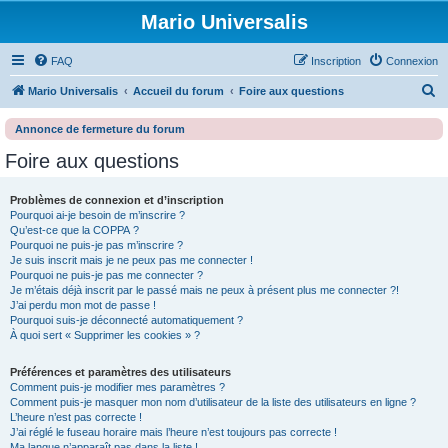
Mario Universalis
FAQ
Inscription
Connexion
R
Mario Universalis
Accueil du forum
Foire aux questions
e
Annonce de fermeture du forum
c
Foire aux questions
h
e
Problèmes de connexion et d’inscription
r
Pourquoi ai-je besoin de m’inscrire ?
Qu’est-ce que la COPPA ?
c
Pourquoi ne puis-je pas m’inscrire ?
h
Je suis inscrit mais je ne peux pas me connecter !
Pourquoi ne puis-je pas me connecter ?
e
Je m’étais déjà inscrit par le passé mais ne peux à présent plus me connecter ?!
J’ai perdu mon mot de passe !
r
Pourquoi suis-je déconnecté automatiquement ?
À quoi sert « Supprimer les cookies » ?
Préférences et paramètres des utilisateurs
Comment puis-je modifier mes paramètres ?
Comment puis-je masquer mon nom d’utilisateur de la liste des utilisateurs en ligne ?
L’heure n’est pas correcte !
J’ai réglé le fuseau horaire mais l’heure n’est toujours pas correcte !
Ma langue n’apparaît pas dans la liste !