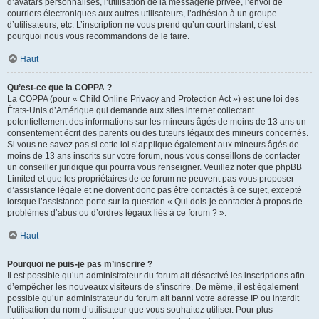
d’avatars personnalisés, l’utilisation de la messagerie privée, l’envoi de
courriers électroniques aux autres utilisateurs, l’adhésion à un groupe
d’utilisateurs, etc. L’inscription ne vous prend qu’un court instant, c’est
pourquoi nous vous recommandons de le faire.
Haut
Qu’est-ce que la COPPA ?
La COPPA (pour « Child Online Privacy and Protection Act ») est une loi des
États-Unis d’Amérique qui demande aux sites internet collectant
potentiellement des informations sur les mineurs âgés de moins de 13 ans un
consentement écrit des parents ou des tuteurs légaux des mineurs concernés.
Si vous ne savez pas si cette loi s’applique également aux mineurs âgés de
moins de 13 ans inscrits sur votre forum, nous vous conseillons de contacter
un conseiller juridique qui pourra vous renseigner. Veuillez noter que phpBB
Limited et que les propriétaires de ce forum ne peuvent pas vous proposer
d’assistance légale et ne doivent donc pas être contactés à ce sujet, excepté
lorsque l’assistance porte sur la question « Qui dois-je contacter à propos de
problèmes d’abus ou d’ordres légaux liés à ce forum ? ».
Haut
Pourquoi ne puis-je pas m’inscrire ?
Il est possible qu’un administrateur du forum ait désactivé les inscriptions afin
d’empêcher les nouveaux visiteurs de s’inscrire. De même, il est également
possible qu’un administrateur du forum ait banni votre adresse IP ou interdit
l’utilisation du nom d’utilisateur que vous souhaitez utiliser. Pour plus