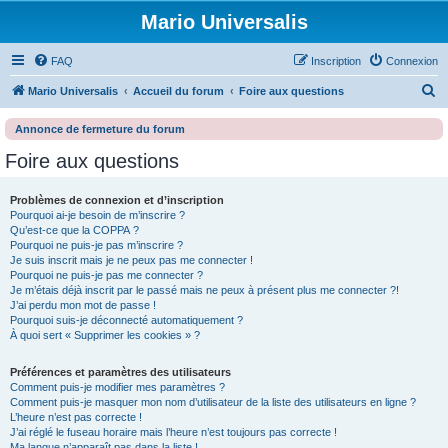
Mario Universalis
FAQ
Inscription
Connexion
R
Mario Universalis
Accueil du forum
Foire aux questions
e
Annonce de fermeture du forum
c
Foire aux questions
h
e
Problèmes de connexion et d’inscription
r
Pourquoi ai-je besoin de m’inscrire ?
Qu’est-ce que la COPPA ?
c
Pourquoi ne puis-je pas m’inscrire ?
h
Je suis inscrit mais je ne peux pas me connecter !
Pourquoi ne puis-je pas me connecter ?
e
Je m’étais déjà inscrit par le passé mais ne peux à présent plus me connecter ?!
J’ai perdu mon mot de passe !
r
Pourquoi suis-je déconnecté automatiquement ?
À quoi sert « Supprimer les cookies » ?
Préférences et paramètres des utilisateurs
Comment puis-je modifier mes paramètres ?
Comment puis-je masquer mon nom d’utilisateur de la liste des utilisateurs en ligne ?
L’heure n’est pas correcte !
J’ai réglé le fuseau horaire mais l’heure n’est toujours pas correcte !
Ma langue n’apparaît pas dans la liste !